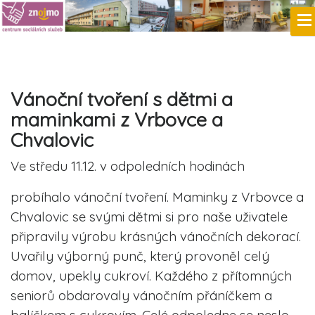
Vánoční tvoření s dětmi a
maminkami z Vrbovce a
Chvalovic
Ve středu 11.12. v odpoledních hodinách
probíhalo vánoční tvoření. Maminky z Vrbovce a
Chvalovic se svými dětmi si pro naše uživatele
připravily výrobu krásných vánočních dekorací.
Uvařily výborný punč, který provoněl celý
domov, upekly cukroví. Každého z přítomných
seniorů obdarovaly vánočním přáníčkem a
balíčkem s cukrovím. Celé odpoledne se neslo