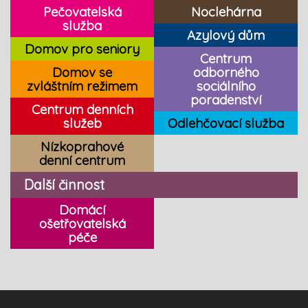
Pečovatelská
Noclehárna
služba
Azylový dům
Domov pro seniory
Centrum
Domov se
odborného
zvláštním režimem
sociálního
poradenství
Centrum denních
služeb
Odlehčovací služba
Nízkoprahové
denní centrum
Další činnost
Domácí
ošetřovatelská
péče