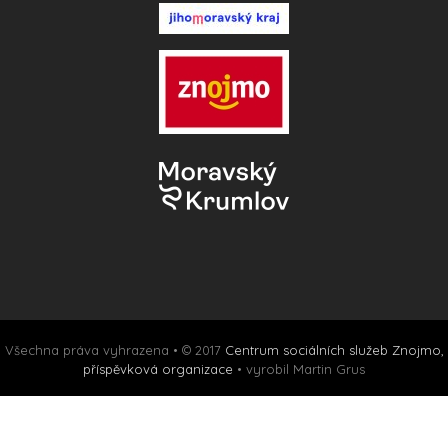
Všechna práva vyhrazena • © 2017
Centrum sociálních služeb Znojmo,
příspěvková organizace
• vyrobil Martin Grus